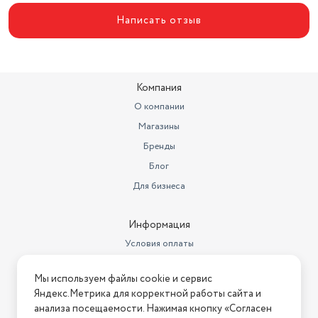
Написать отзыв
Компания
О компании
Магазины
Бренды
Блог
Для бизнеса
Информация
Условия оплаты
Условия доставки
Мы используем файлы cookie и сервис
Условия возврата
Яндекс.Метрика для корректной работы сайта и
Нашли ошибку на сайте?
Напишите нам
.
анализа посещаемости. Нажимая кнопку «Согласен