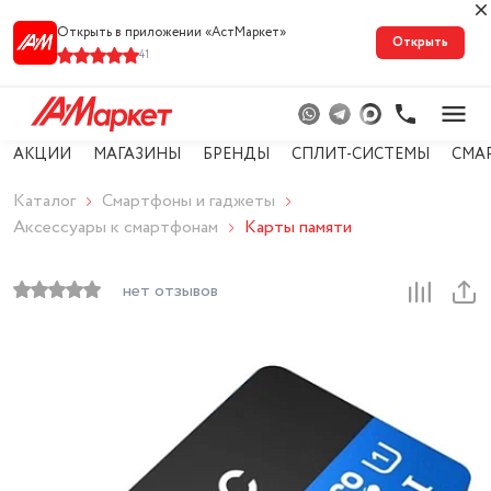
Открыть в приложении «АстМарке‪т‬»
Открыть
41
АКЦИИ
МАГАЗИНЫ
БРЕНДЫ
СПЛИТ-СИСТЕМЫ
СМА
Каталог
Смартфоны и гаджеты
Аксессуары к смартфонам
Карты памяти
нет отзывов