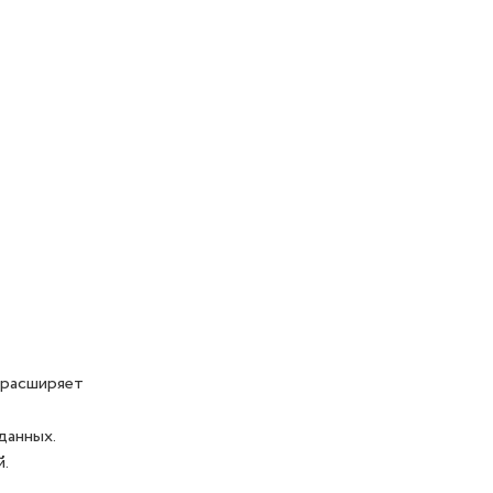
 расширяет
данных.
й.