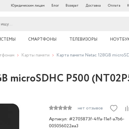
Юридическим лицам
Блог
Возврат
Доставка
Оплата
ИСТЕМЫ
СМАРТФОНЫ
ТЕЛЕВИЗОРЫ
НОУТБУ
ртфонам
Карты памяти
Карта памяти Netac 128GB micro
8GB microSDHC P500 (NT02
нет отзывов
Артикул: #2705873f-4ffa-11ef-a7b6-
005056022ea3