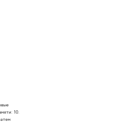
овые
мяти: 10.
затем