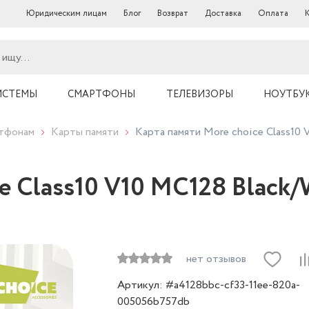
Юридическим лицам
Блог
Возврат
Доставка
Оплата
ИСТЕМЫ
СМАРТФОНЫ
ТЕЛЕВИЗОРЫ
НОУТБУ
ртфонам
Карты памяти
Карта памяти More choice Class10 
e Class10 V10 MC128 Black/
нет отзывов
Артикул: #a4128bbc-cf33-11ee-820a-
005056b757db