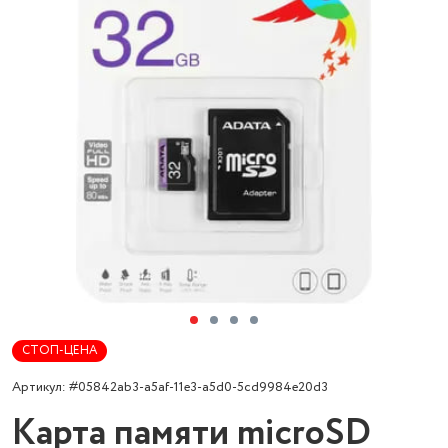
СТОП-ЦЕНА
Артикул: #05842ab3-a5af-11e3-a5d0-5cd9984e20d3
Карта памяти microSD