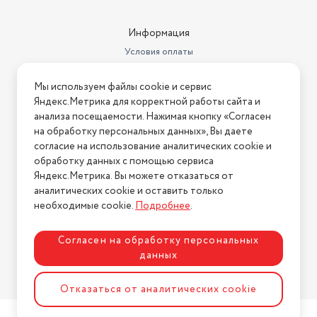
Информация
Условия оплаты
Условия доставки
Мы используем файлы cookie и сервис
Условия возврата
Яндекс.Метрика для корректной работы сайта и
Нашли ошибку на сайте?
Напишите нам
.
анализа посещаемости. Нажимая кнопку «Согласен
на обработку персональных данных», Вы даете
2026 © Интернет-магазин "АстМаркет". У нас есть всё!
согласие на использование аналитических cookie и
обработку данных с помощью сервиса
Яндекс.Метрика. Вы можете отказаться от
аналитических cookie и оставить только
Политика конфиденциальности
необходимые cookie.
Подробнее
.
Согласен на обработку персональных
данных
Разработка сайта
ASTDESIGN
Отказаться от аналитических cookie