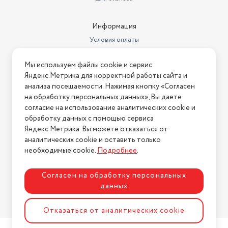
Информация
Условия оплаты
Условия доставки
Мы используем файлы cookie и сервис
Условия возврата
Яндекс.Метрика для корректной работы сайта и
Нашли ошибку на сайте?
Напишите нам
.
анализа посещаемости. Нажимая кнопку «Согласен
на обработку персональных данных», Вы даете
2026 © Интернет-магазин "АстМаркет". У нас есть всё!
согласие на использование аналитических cookie и
обработку данных с помощью сервиса
Яндекс.Метрика. Вы можете отказаться от
аналитических cookie и оставить только
Политика конфиденциальности
необходимые cookie.
Подробнее
.
Согласен на обработку персональных
данных
Разработка сайта
ASTDESIGN
Отказаться от аналитических cookie