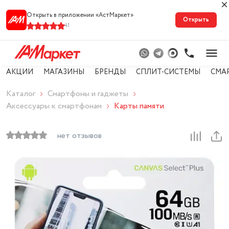
Открыть в приложении «АстМарке‪т‬»
Открыть
41
АКЦИИ
МАГАЗИНЫ
БРЕНДЫ
СПЛИТ-СИСТЕМЫ
СМА
Каталог
Смартфоны и гаджеты
Аксессуары к смартфонам
Карты памяти
нет отзывов