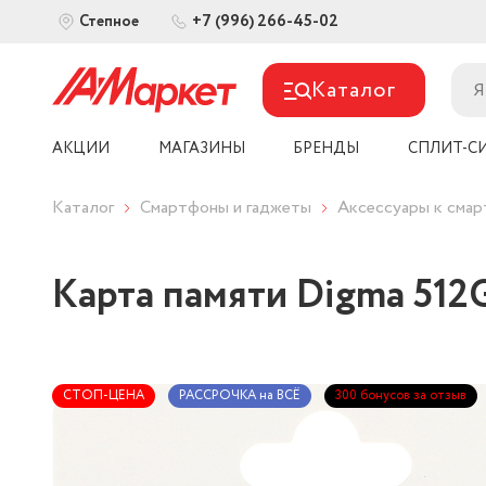
+7 (996) 266-45-02
Степное
Каталог
АКЦИИ
МАГАЗИНЫ
БРЕНДЫ
СПЛИТ-С
Каталог
Смартфоны и гаджеты
Аксессуары к сма
Карта памяти Digma 512
СТОП-ЦЕНА
РАССРОЧКА на ВСЁ
300 бонусов за отзыв