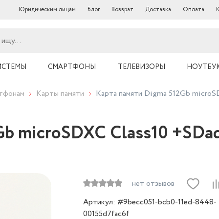
Юридическим лицам
Блог
Возврат
Доставка
Оплата
ИСТЕМЫ
СМАРТФОНЫ
ТЕЛЕВИЗОРЫ
НОУТБУ
ртфонам
Карты памяти
Карта памяти Digma 512Gb microSD
Gb microSDXC Class10 +SDad
нет отзывов
Артикул: #9becc051-bcb0-11ed-8448-
00155d7fac6f