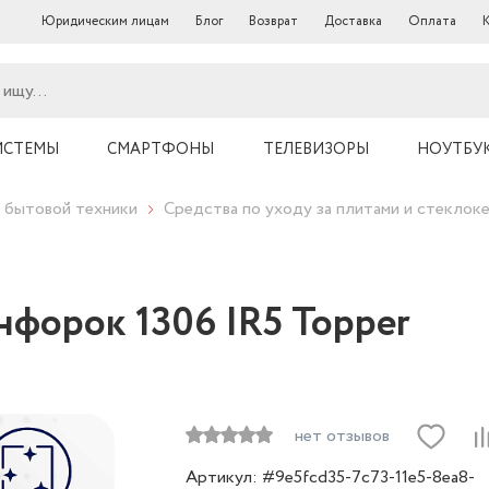
Юридическим лицам
Блог
Возврат
Доставка
Оплата
ИСТЕМЫ
СМАРТФОНЫ
ТЕЛЕВИЗОРЫ
НОУТБУ
 бытовой техники
Средства по уходу за плитами и стеклок
нфорок 1306 IR5 Topper
нет отзывов
Артикул: #9e5fcd35-7c73-11e5-8ea8-