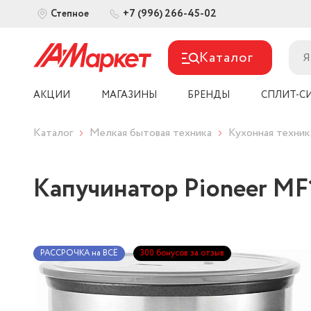
+7 (996) 266-45-02
Степное
Каталог
АКЦИИ
МАГАЗИНЫ
БРЕНДЫ
СПЛИТ-С
Каталог
Мелкая бытовая техника
Кухонная техник
Капучинатор Pioneer MF
РАССРОЧКА на ВСЁ
300 бонусов за отзыв