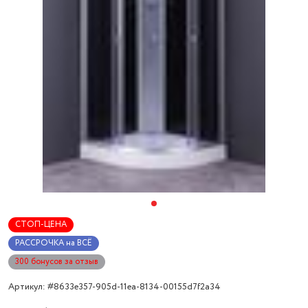
СТОП-ЦЕНА
РАССРОЧКА на ВСЁ
300 бонусов за отзыв
Артикул: #8633e357-905d-11ea-8134-00155d7f2a34