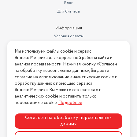
Форма поддона Четверть круга
Блог
Для бизнеса
Информация
Условия оплаты
Условия доставки
Мы используем файлы cookie и сервис
Условия возврата
Яндекс.Метрика для корректной работы сайта и
Нашли ошибку на сайте?
Напишите нам
.
анализа посещаемости. Нажимая кнопку «Согласен
на обработку персональных данных», Вы даете
2026 © Интернет-магазин "АстМаркет". У нас есть всё!
согласие на использование аналитических cookie и
обработку данных с помощью сервиса
Яндекс.Метрика. Вы можете отказаться от
аналитических cookie и оставить только
Политика конфиденциальности
необходимые cookie.
Подробнее
.
Согласен на обработку персональных
данных
Разработка сайта
ASTDESIGN