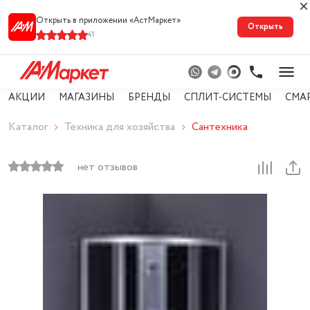
Открыть в приложении «АстМарке‪т‬»
Открыть
41
АКЦИИ
МАГАЗИНЫ
БРЕНДЫ
СПЛИТ-СИСТЕМЫ
СМА
Каталог
Техника для хозяйства
Сантехника
нет отзывов