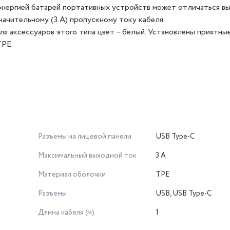
энергией батарей портативных устройств может отличаться в
ачительному (3 А) пропускному току кабеля.
я аксессуаров этого типа цвет – белый. Установлены приятны
TPE.
Разъемы на лицевой панели
USB Type-C
Максимальный выходной ток
3 А
Материал оболочки
TPE
Разъемы
USB, USB Type-C
Длина кабеля (м)
1