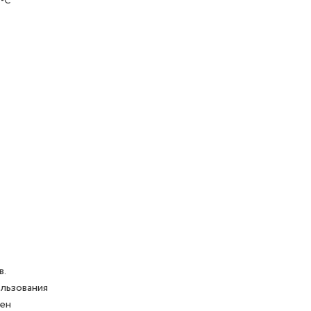
e-C
в.
льзования
мен