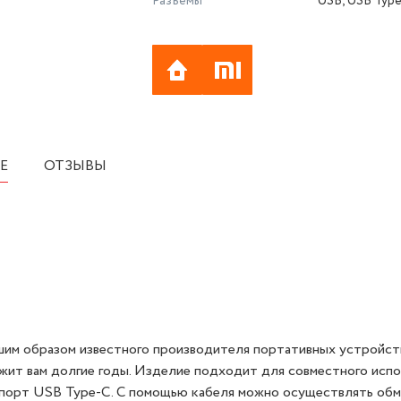
Разъемы
USB, USB Typ
Е
ОТЗЫВЫ
шим образом известного производителя портативных устройст
ит вам долгие годы. Изделие подходит для совместного испо
 порт USB Type-C. С помощью кабеля можно осуществлять об