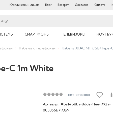
Юридическим лицам
Блог
Возврат
Доставка
Оплата
ИСТЕМЫ
СМАРТФОНЫ
ТЕЛЕВИЗОРЫ
НОУТБУ
ртфонам
Кабели к телефонам
Кабель XIAOMI USB/Type-C
e-C 1m White
нет отзывов
Артикул: #ba14b8ba-8dde-11ee-992a-
005056b793b9