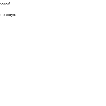
ысокой
е на ощупь