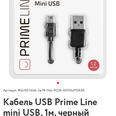
Артикул: #dc9074bb-2a78-11ec-8236-00155d7f2656
Кабель USB Prime Line
mini USB, 1м, черный