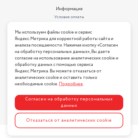
Информация
Условия оплаты
Условия доставки
Мы используем файлы cookie и сервис
Условия возврата
Яндекс.Метрика для корректной работы сайта и
Нашли ошибку на сайте?
Напишите нам
.
анализа посещаемости. Нажимая кнопку «Согласен
на обработку персональных данных», Вы даете
2026 © Интернет-магазин "АстМаркет". У нас есть всё!
согласие на использование аналитических cookie и
обработку данных с помощью сервиса
Яндекс.Метрика. Вы можете отказаться от
аналитических cookie и оставить только
Политика конфиденциальности
необходимые cookie.
Подробнее
.
Согласен на обработку персональных
данных
Разработка сайта
ASTDESIGN
Отказаться от аналитических cookie