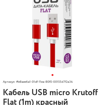
Артикул: #e8aee6a1-01df-11ea-80f0-00155d7f2a34
Кабель USB micro Krutoff
Flat (1m) красный