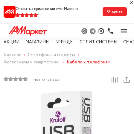
Открыть в приложении «АстМарке‪т‬»
Открыть
41
АКЦИИ
МАГАЗИНЫ
БРЕНДЫ
СПЛИТ-СИСТЕМЫ
СМА
Каталог
Смартфоны и гаджеты
Аксессуары к смартфонам
Кабели к телефонам
нет отзывов