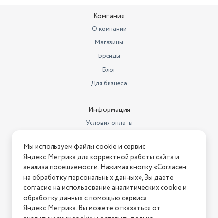
Компания
О компании
Магазины
Бренды
Блог
Для бизнеса
Информация
Условия оплаты
Условия доставки
Мы используем файлы cookie и сервис
Условия возврата
Яндекс.Метрика для корректной работы сайта и
Нашли ошибку на сайте?
Напишите нам
.
анализа посещаемости. Нажимая кнопку «Согласен
на обработку персональных данных», Вы даете
2026 © Интернет-магазин "АстМаркет". У нас есть всё!
согласие на использование аналитических cookie и
обработку данных с помощью сервиса
Яндекс.Метрика. Вы можете отказаться от