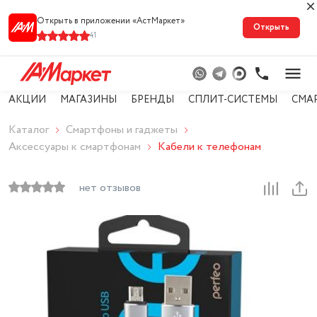
Открыть в приложении «АстМарке‪т‬»
Открыть
41
АКЦИИ
МАГАЗИНЫ
БРЕНДЫ
СПЛИТ-СИСТЕМЫ
СМА
Каталог
Смартфоны и гаджеты
Аксессуары к смартфонам
Кабели к телефонам
нет отзывов