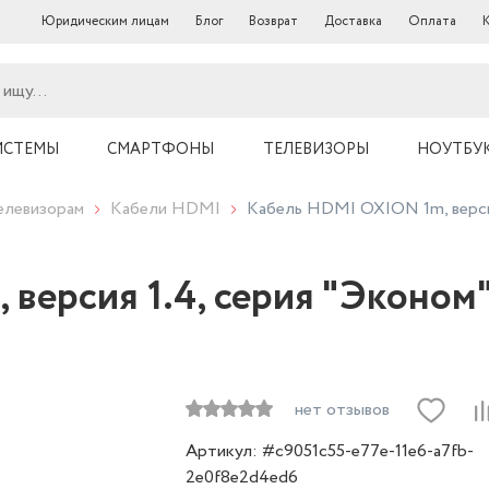
Юридическим лицам
Блог
Возврат
Доставка
Оплата
ИСТЕМЫ
СМАРТФОНЫ
ТЕЛЕВИЗОРЫ
НОУТБУ
елевизорам
Кабели HDMI
Кабель HDMI OXION 1m, версия
версия 1.4, серия "Эконом"
нет отзывов
Артикул: #c9051c55-e77e-11e6-a7fb-
2e0f8e2d4ed6