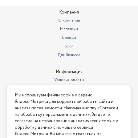
Компания
О компании
Магазины
Бренды
Блог
Для бизнеса
Информация
Условия оплаты
Условия доставки
Мы используем файлы cookie и сервис
Условия возврата
Яндекс.Метрика для корректной работы сайта и
Нашли ошибку на сайте?
Напишите нам
.
анализа посещаемости. Нажимая кнопку «Согласен
на обработку персональных данных», Вы даете
2026 © Интернет-магазин "АстМаркет". У нас есть всё!
согласие на использование аналитических cookie и
обработку данных с помощью сервиса
Яндекс.Метрика. Вы можете отказаться от