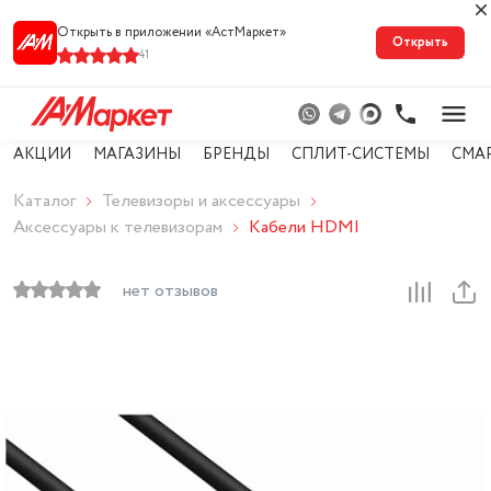
Открыть в приложении «АстМарке‪т‬»
Открыть
41
АКЦИИ
МАГАЗИНЫ
БРЕНДЫ
СПЛИТ-СИСТЕМЫ
СМА
Каталог
Телевизоры и аксессуары
Аксессуары к телевизорам
Кабели HDMI
нет отзывов