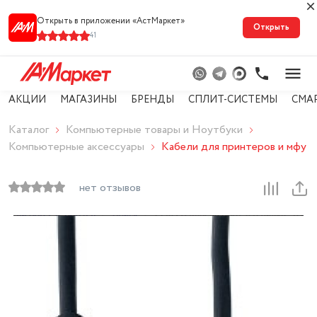
Открыть в приложении «АстМарке‪т‬»
Открыть
41
АКЦИИ
МАГАЗИНЫ
БРЕНДЫ
СПЛИТ-СИСТЕМЫ
СМА
Каталог
Компьютерные товары и Ноутбуки
Компьютерные аксессуары
Кабели для принтеров и мфу
нет отзывов