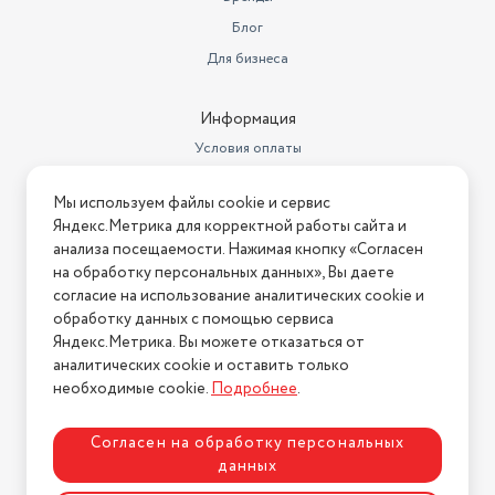
Блог
Для бизнеса
Информация
Условия оплаты
Условия доставки
Мы используем файлы cookie и сервис
Условия возврата
Яндекс.Метрика для корректной работы сайта и
Нашли ошибку на сайте?
Напишите нам
.
анализа посещаемости. Нажимая кнопку «Согласен
на обработку персональных данных», Вы даете
2026 © Интернет-магазин "АстМаркет". У нас есть всё!
согласие на использование аналитических cookie и
обработку данных с помощью сервиса
Яндекс.Метрика. Вы можете отказаться от
аналитических cookie и оставить только
Политика конфиденциальности
необходимые cookie.
Подробнее
.
Согласен на обработку персональных
данных