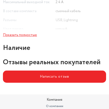
Максимальный выходной ток
2.4 А
В составе комплекта
съемный кабель
Разъемы
USB, Lightning
Цвет товара
черный
Показать полностью
Длина кабеля (м)
1
Наличие
Отзывы реальных покупателей
Написать отзыв
Компания
О компании