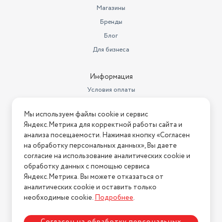
Магазины
Бренды
Блог
Для бизнеса
Информация
Условия оплаты
Условия доставки
Мы используем файлы cookie и сервис
Условия возврата
Яндекс.Метрика для корректной работы сайта и
Нашли ошибку на сайте?
Напишите нам
.
анализа посещаемости. Нажимая кнопку «Согласен
на обработку персональных данных», Вы даете
2026 © Интернет-магазин "АстМаркет". У нас есть всё!
согласие на использование аналитических cookie и
обработку данных с помощью сервиса
Яндекс.Метрика. Вы можете отказаться от
аналитических cookie и оставить только
Политика конфиденциальности
необходимые cookie.
Подробнее
.