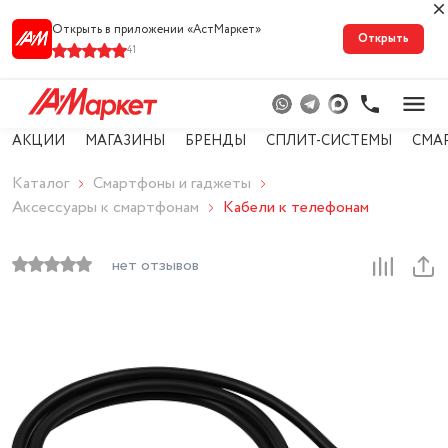
Открыть в приложении «АстМарке‪т‬»
Открыть
41
АКЦИИ
МАГАЗИНЫ
БРЕНДЫ
СПЛИТ-СИСТЕМЫ
СМА
Каталог
Смартфоны и гаджеты
Аксессуары к смартфонам
Кабели к телефонам
нет отзывов