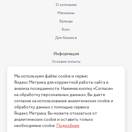
О компании
Магазины
Бренды
Блог
Для бизнеса
Информация
Условия оплаты
Условия доставки
Мы используем файлы cookie и сервис
Условия возврата
Яндекс.Метрика для корректной работы сайта и
Нашли ошибку на сайте?
Напишите нам
.
анализа посещаемости. Нажимая кнопку «Согласен
на обработку персональных данных», Вы даете
2026 © Интернет-магазин "АстМаркет". У нас есть всё!
согласие на использование аналитических cookie и
обработку данных с помощью сервиса
Яндекс.Метрика. Вы можете отказаться от
аналитических cookie и оставить только
Политика конфиденциальности
необходимые cookie.
Подробнее
.