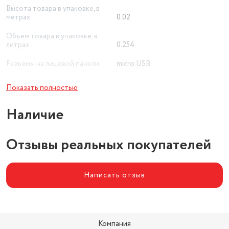
Высота товара в упаковке, в
метрах
0.02
Объем товара в упаковке, в
литрах
0.254
Разъемы на лицевой панели
micro USB
Максимальный ток
2.1 А
Показать полностью
Длина кабеля (м)
1
Наличие
Отзывы реальных покупателей
Написать отзыв
Компания