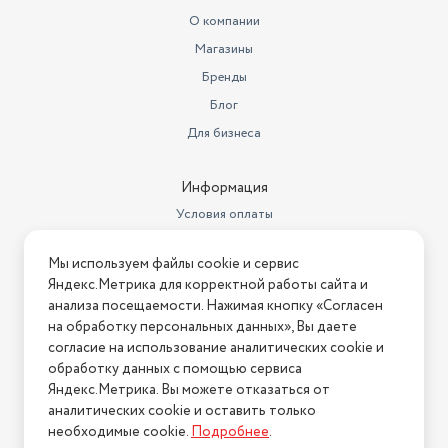
О компании
Магазины
Бренды
Блог
Для бизнеса
Информация
Условия оплаты
Условия доставки
Мы используем файлы cookie и сервис
Условия возврата
Яндекс.Метрика для корректной работы сайта и
Нашли ошибку на сайте?
Напишите нам
.
анализа посещаемости. Нажимая кнопку «Согласен
на обработку персональных данных», Вы даете
2026 © Интернет-магазин "АстМаркет". У нас есть всё!
согласие на использование аналитических cookie и
обработку данных с помощью сервиса
Яндекс.Метрика. Вы можете отказаться от
аналитических cookie и оставить только
Политика конфиденциальности
необходимые cookie.
Подробнее
.