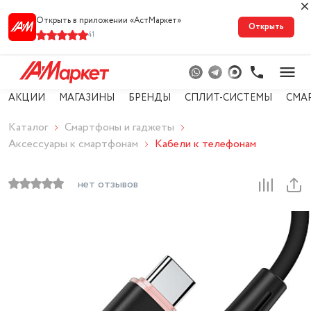
Открыть в приложении «АстМарке‪т‬»
Открыть
41
АКЦИИ
МАГАЗИНЫ
БРЕНДЫ
СПЛИТ-СИСТЕМЫ
СМА
Каталог
Смартфоны и гаджеты
Аксессуары к смартфонам
Кабели к телефонам
нет отзывов