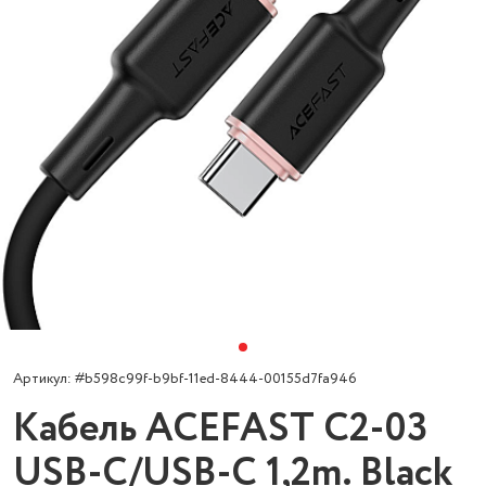
Артикул: #b598c99f-b9bf-11ed-8444-00155d7fa946
Кабель ACEFAST C2-03
USB-C/USB-C 1,2m. Black