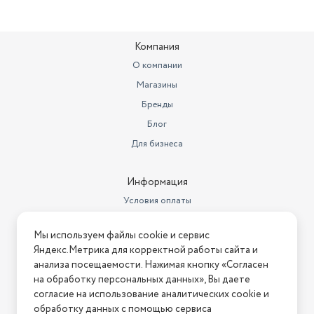
Компания
О компании
Магазины
Бренды
Блог
Для бизнеса
Информация
Условия оплаты
Условия доставки
Мы используем файлы cookie и сервис
Условия возврата
Яндекс.Метрика для корректной работы сайта и
Нашли ошибку на сайте?
Напишите нам
.
анализа посещаемости. Нажимая кнопку «Согласен
на обработку персональных данных», Вы даете
2026 © Интернет-магазин "АстМаркет". У нас есть всё!
согласие на использование аналитических cookie и
обработку данных с помощью сервиса