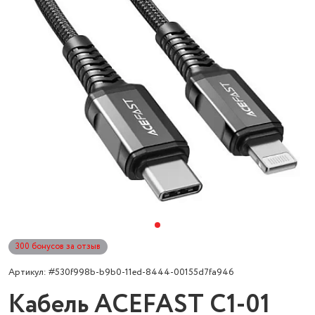
300 бонусов за отзыв
Артикул: #530f998b-b9b0-11ed-8444-00155d7fa946
Кабель ACEFAST C1-01