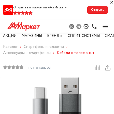
Открыть в приложении «АстМарке‪т‬»
Открыть
41
АКЦИИ
МАГАЗИНЫ
БРЕНДЫ
СПЛИТ-СИСТЕМЫ
СМА
Каталог
Смартфоны и гаджеты
Аксессуары к смартфонам
Кабели к телефонам
нет отзывов