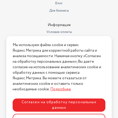
Блог
Для бизнеса
Информация
Условия оплаты
Условия доставки
Мы используем файлы cookie и сервис
Условия возврата
Яндекс.Метрика для корректной работы сайта и
Нашли ошибку на сайте?
Напишите нам
.
анализа посещаемости. Нажимая кнопку «Согласен
на обработку персональных данных», Вы даете
2026 © Интернет-магазин "АстМаркет". У нас есть всё!
согласие на использование аналитических cookie и
обработку данных с помощью сервиса
Яндекс.Метрика. Вы можете отказаться от
аналитических cookie и оставить только
Политика конфиденциальности
необходимые cookie.
Подробнее
.
Согласен на обработку персональных
данных
Разработка сайта
ASTDESIGN