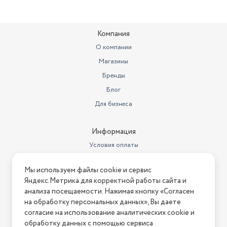
Компания
О компании
Магазины
Бренды
Блог
Для бизнеса
Информация
Условия оплаты
Условия доставки
Мы используем файлы cookie и сервис
Условия возврата
Яндекс.Метрика для корректной работы сайта и
Нашли ошибку на сайте?
Напишите нам
.
анализа посещаемости. Нажимая кнопку «Согласен
на обработку персональных данных», Вы даете
2026 © Интернет-магазин "АстМаркет". У нас есть всё!
согласие на использование аналитических cookie и
обработку данных с помощью сервиса