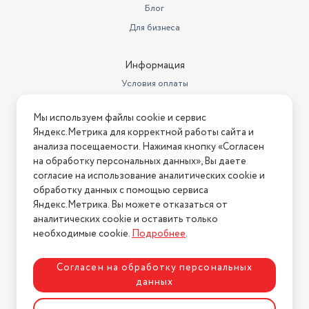
Блог
Мощность
99 Вт
Для бизнеса
Блендер
есть
Информация
Емкость чаши
0.17 л
Условия оплаты
Условия доставки
Мы используем файлы cookie и сервис
Условия возврата
Яндекс.Метрика для корректной работы сайта и
Нашли ошибку на сайте?
Напишите нам
.
анализа посещаемости. Нажимая кнопку «Согласен
на обработку персональных данных», Вы даете
2026 © Интернет-магазин "АстМаркет". У нас есть всё!
согласие на использование аналитических cookie и
обработку данных с помощью сервиса
Яндекс.Метрика. Вы можете отказаться от
аналитических cookie и оставить только
Политика конфиденциальности
необходимые cookie.
Подробнее
.
Согласен на обработку персональных
данных
Разработка сайта
ASTDESIGN