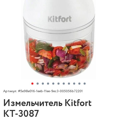
Артикул: #5e98e016-1eeb-11ee-9ec3-005056b72201
Измельчитель Kitfort
КТ-3087