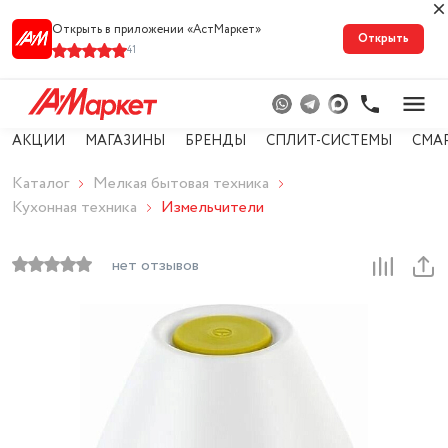
Открыть в приложении «АстМарке‪т‬»
Открыть
41
АКЦИИ
МАГАЗИНЫ
БРЕНДЫ
СПЛИТ-СИСТЕМЫ
СМА
Каталог
Мелкая бытовая техника
Кухонная техника
Измельчители
нет отзывов