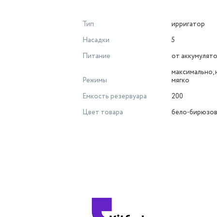
Тип
ирригатор
Насадки
5
Питание
от аккумулят
максимально, н
Режимы
мягко
Емкость резервуара
200
Цвет товара
бело-бирюзо