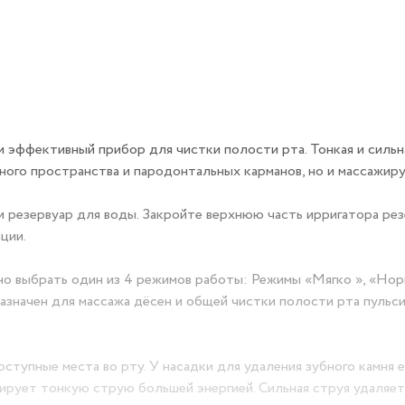
и эффективный прибор для чистки полости рта. Тонкая и сильн
ного пространства и пародонтальных карманов, но и массажир
и резервуар для воды. Закройте верхнюю часть ирригатора ре
ции.
о выбрать один из 4 режимов работы: Режимы «Мягко », «Нор
азначен для массажа дёсен и общей чистки полости рта пуль
тупные места во рту. У насадки для удаления зубного камня 
ирует тонкую струю большей энергией. Сильная струя удаляет