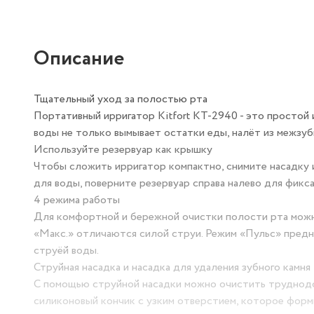
Описание
Тщательный уход за полостью рта
Портативный ирригатор Kitfort КТ-2940 - это простой 
воды не только вымывает остатки еды, налёт из межзуб
Используйте резервуар как крышку
Чтобы сложить ирригатор компактно, снимите насадку 
для воды, поверните резервуар справа налево для фикса
4 режима работы
Для комфортной и бережной очистки полости рта можн
«Макс.» отличаются силой струи. Режим «Пульс» предн
струёй воды.
Струйная насадка и насадка для удаления зубного камня
С помощью струйной насадки можно очистить труднодос
силиконовый кончик с узким отверстием, которое форм