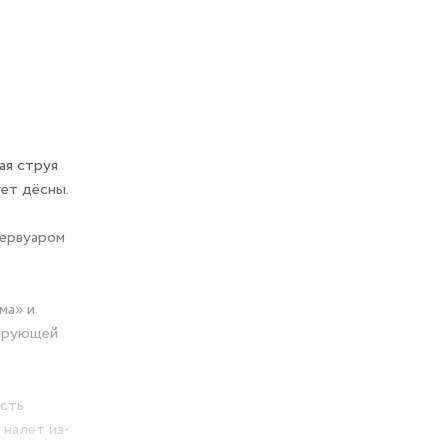
ая струя
ует дёсны.
зервуаром
ма» и
сирующей
есть
 налет из-