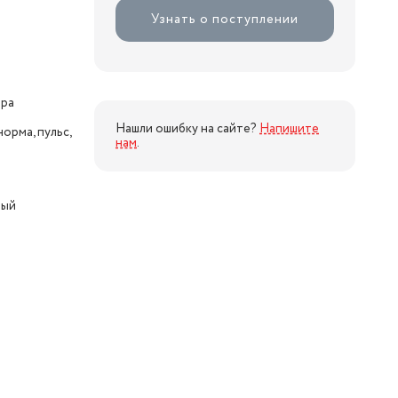
Узнать о поступлении
ора
Нашли ошибку на сайте?
Напишите
орма, пульс,
нам
.
вый