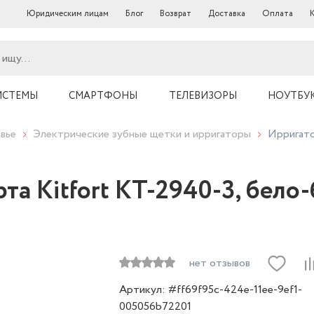
Юридическим лицам
Блог
Возврат
Доставка
Оплата
ИСТЕМЫ
СМАРТФОНЫ
ТЕЛЕВИЗОРЫ
НОУТБУ
вье
Электрические зубные щетки и ирригаторы
Ирригато
рта Kitfort КТ-2940-3, бел
нет отзывов
Артикул: #ff69f95c-424e-11ee-9ef1-
005056b72201