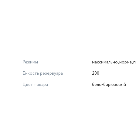
ля чистки языка
одновременно чистить и вымывать остатки еды из труднодос
дёт насадка для чистки языка.
Режимы
максимально, норма, п
Емкость резервуара
200
Цвет товара
бело-бирюзовый
й