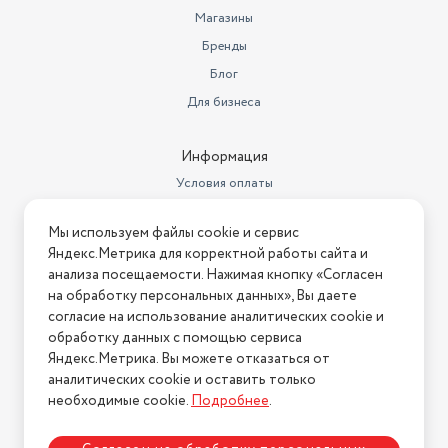
дополнением в комплексном уходе за здоровьем ваших
Магазины
зубов и дёсен. Если использовать специальные растворы,
Бренды
то прибор станет отличной профилактикой кариеса,
повысит эффективность лечения зубов и дёсен.
Блог
Для бизнеса
Информация
Условия оплаты
Условия доставки
Мы используем файлы cookie и сервис
Условия возврата
Яндекс.Метрика для корректной работы сайта и
Нашли ошибку на сайте?
Напишите нам
.
анализа посещаемости. Нажимая кнопку «Согласен
на обработку персональных данных», Вы даете
2026 © Интернет-магазин "АстМаркет". У нас есть всё!
согласие на использование аналитических cookie и
обработку данных с помощью сервиса
Яндекс.Метрика. Вы можете отказаться от
аналитических cookie и оставить только
Политика конфиденциальности
необходимые cookie.
Подробнее
.