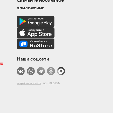
Скачайте мобильное
приложение
Наши соцсети
ам
.
Разработка сайта
ASTDESIGN