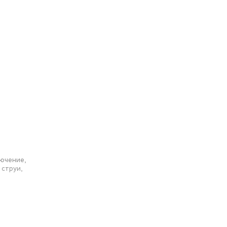
тношением
ом. Если
чения
ючение,
 струи,