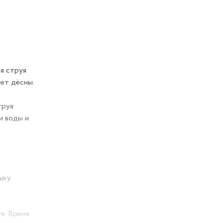
я струя
ует дёсны.
труя
и воды и
шку
е. Время