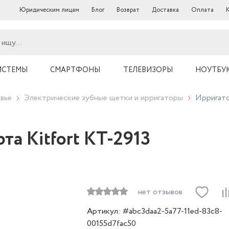
Юридическим лицам
Блог
Возврат
Доставка
Оплата
ИСТЕМЫ
СМАРТФОНЫ
ТЕЛЕВИЗОРЫ
НОУТБУ
вье
Электрические зубные щетки и ирригаторы
Ирригато
та Kitfort КТ-2913
нет отзывов
Артикул: #abc3daa2-5a77-11ed-83c8-
00155d7fac50