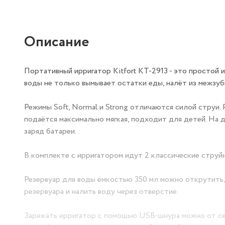
Описание
Портативный ирригатор Kitfort КТ-2913 - это простой 
воды не только вымывает остатки еды, налёт из межзуб
Режимы Soft, Normal и Strong отличаются силой струи. 
подаётся максимально мягкая, подходит для детей. На 
заряд батареи.
В комплекте с ирригатором идут 2 классические струйны
Резервуар для воды ёмкостью 350 мл можно открутить,
резервуара и налить воду через отверстие.
Заряжать ирригатор с помощью USB-шнура можно от сети