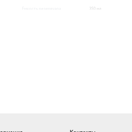
Емкость резервуара
350 мл
й