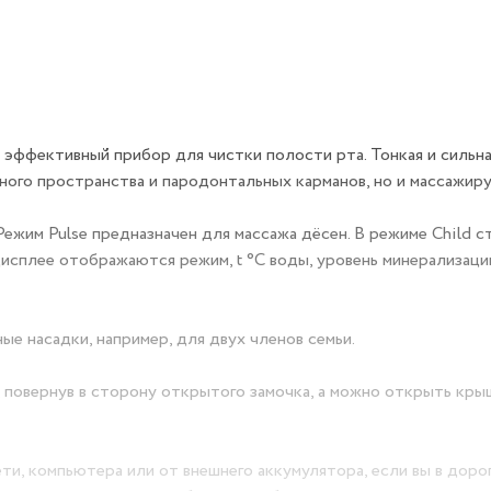
и эффективный прибор для чистки полости рта. Тонкая и сильна
ного пространства и пародонтальных карманов, но и массажир
Режим Pulse предназначен для массажа дёсен. В режиме Child с
дисплее отображаются режим, t °C воды, уровень минерализаци
е насадки, например, для двух членов семьи.
 повернув в сторону открытого замочка, а можно открыть кры
, компьютера или от внешнего аккумулятора, если вы в дорог