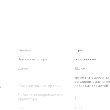
одзарядки на дисплее отображается батарея с процентным соо
мощью которого насадка крутится на 360°.
 уходе за здоровьем ваших зубов, дёсен и полости рта в цел
 отличной профилактикой кариеса, повысит эффективность ле
Режимы
струя
Тип аккумулятора
собственный
Длина
32.3 см
автоматическое откл
регулировка давления
Дополнительные функции
подходит для детей
е
Число режимов/регулировок
ирригатора
5
Вес
400 г