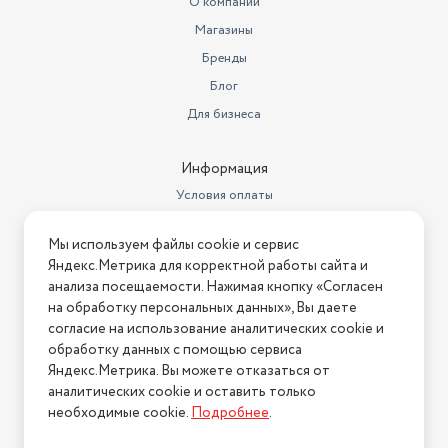
О компании
Магазины
Бренды
Блог
Для бизнеса
Информация
Условия оплаты
Условия доставки
Мы используем файлы cookie и сервис
Условия возврата
Яндекс.Метрика для корректной работы сайта и
Нашли ошибку на сайте?
Напишите нам
.
анализа посещаемости. Нажимая кнопку «Согласен
на обработку персональных данных», Вы даете
2026 © Интернет-магазин "АстМаркет". У нас есть всё!
согласие на использование аналитических cookie и
обработку данных с помощью сервиса
Яндекс.Метрика. Вы можете отказаться от
аналитических cookie и оставить только
Политика конфиденциальности
необходимые cookie.
Подробнее
.