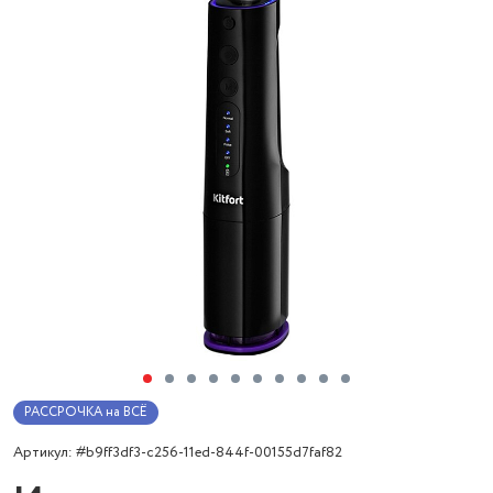
РАССРОЧКА на ВСЁ
Артикул: #b9ff3df3-c256-11ed-844f-00155d7faf82