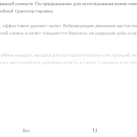
ванной комнате. Он предназначен для использования всеми член
добной транспортировки.
ом, эффективно удаляет налёт. Вибрирующие движения щётки п
ной камень и налёт очищаются бережно, не разрушая зубы и не
руйные насадки, насадка для ортодонтических конструкций, на
дка с щёточкой для удаления налёта, а также 2 насадки для зу
жно установить один из 10 режимов работы. Например, если в
имов 2 или 3. Когда дёсны привыкнут, можно переходить на ре
альный контейнер, который также является крышкой резервуа
 не потеряются.
 обработать все труднодоступные участки во рту, не прерыва
Вес
1,1
бно наполнять водой и мыть после использования.