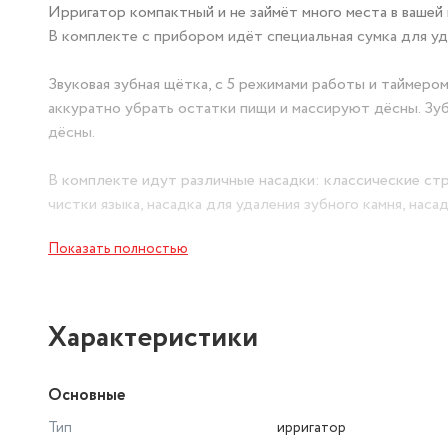
Ирригатор компактный и не займёт много места в вашей 
В комплекте с прибором идёт специальная сумка для у
Звуковая зубная щётка, с 5 режимами работы и таймер
аккуратно убрать остатки пищи и массируют дёсны. Зуб
дёсны.
В комплекте идут различные насадки: классические ст
чистки языка, насадка для удаления зубного камня, наса
Показать полностью
Для комфортного и бережного ухода за полостью рта мо
пользовались ирригатором, рекомендуется начать с реж
по 10.
Характеристики
Для компактного хранения насадок предусмотрен специ
воды. Так все насадки будут храниться в одном месте и
Основные
Этого количества вполне достаточно, чтобы полностью
Тип
ирригатор
добавление воды. Резервуар съёмный, его быстро и удо