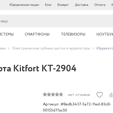
Юридическим лицам
Блог
Возврат
Доставка
Оплата
ИСТЕМЫ
СМАРТФОНЫ
ТЕЛЕВИЗОРЫ
НОУТБУ
вье
Электрические зубные щетки и ирригаторы
Ирригато
та Kitfort КТ-2904
нет отзывов
Артикул: #8edb3437-5a72-11ed-83c8-
00155d7fac50