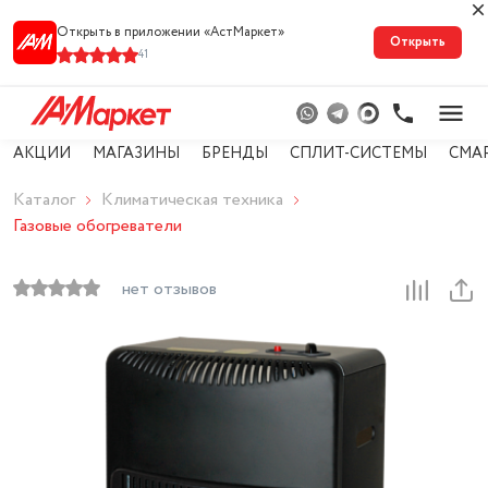
Открыть в приложении «АстМарке‪т‬»
Открыть
41
АКЦИИ
МАГАЗИНЫ
БРЕНДЫ
СПЛИТ-СИСТЕМЫ
СМА
Каталог
Климатическая техника
Газовые обогреватели
нет отзывов