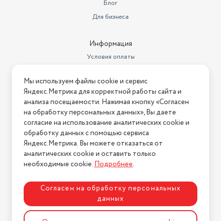
Блог
Для бизнеса
Информация
Условия оплаты
Условия доставки
Мы используем файлы cookie и сервис
Условия возврата
Яндекс.Метрика для корректной работы сайта и
Нашли ошибку на сайте?
Напишите нам
.
анализа посещаемости. Нажимая кнопку «Согласен
на обработку персональных данных», Вы даете
2026 © Интернет-магазин "АстМаркет". У нас есть всё!
согласие на использование аналитических cookie и
обработку данных с помощью сервиса
Яндекс.Метрика. Вы можете отказаться от
аналитических cookie и оставить только
Политика конфиденциальности
необходимые cookie.
Подробнее
.
Согласен на обработку персональных
данных
Разработка сайта
ASTDESIGN