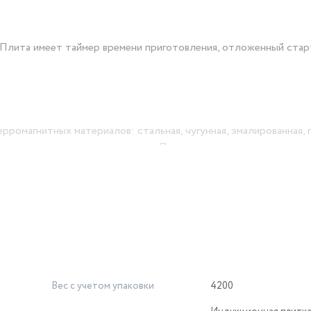
Плита имеет таймер времени приготовления, отложенный стар
ромагнитных материалов: стальная, чугунная, эмалированная, 
нная для индукционного нагрева. Плита суммарно выдерживает 
которые способствуют быстрому охлаждению устройства во в
Вес с учетом упаковки
4200