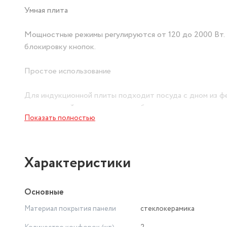
Умная плита
Мощностные режимы регулируются от 120 до 2000 Вт. 
блокировку кнопок.
Простое использование
Для индукционной плиты подходит посуда с дном из фер
нержавеющей стали, а также любая другая, предназначе
Показать полностью
более 20 кг.
Встроенные вентиляторы
Характеристики
На обратной стороне плитки встроены вентиляторы, 
интенсивной работы и после её завершения.
Основные
Материал покрытия панели
стеклокерамика