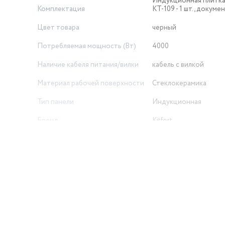
Индукционная плитка 
Комплектация
КТ-109 - 1 шт., докуме
Цвет товара
черный
Потребляемая мощность (Вт)
4000
Наличие кабеля питания/вилки
кабель с вилкой
Материал рабочей поверхности
Стеклокерамика
Тип панели
Индукционная
Бренд
Kitfort
Длина товара в упаковке, в
метрах
0.65
Ширина товара в упаковке, в
метрах
0.105
Высота товара в упаковке, в
метрах
0.41
й
Объем товара в упаковке, в