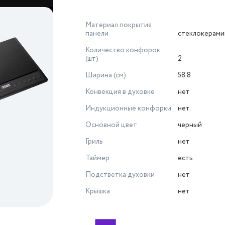
Материал покрытия
панели
стеклокерами
Количество конфорок
(шт)
2
Ширина (см)
58.8
Конвекция в духовке
нет
Индукционные конфорки
нет
Основной цвет
черный
Гриль
нет
Таймер
есть
Подстветка духовки
нет
Крышка
нет