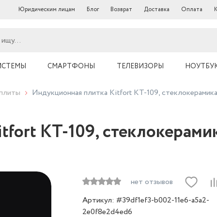
Юридическим лицам
Блог
Возврат
Доставка
Оплата
ИСТЕМЫ
СМАРТФОНЫ
ТЕЛЕВИЗОРЫ
НОУТБУ
 плиты
Индукционная плитка Kitfort КТ-109, стеклокерамика
tfort КТ-109, стеклокерами
нет отзывов
Артикул: #39df1ef3-b002-11e6-a5a2-
2e0f8e2d4ed6