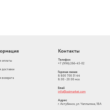
литрах
27.983
Высота, см
6.8
Индикаторы
Включения
Вес товара, г
4200
Тип управления
Электронное
ормация
Контакты
Телефон
я оплаты
+7 (996) 266-45-02
я доставки
Горячая линия
8 800 700 51 44
я возврата
8:00 - 20:00 мск
Email
info@astmarket.com
Адрес
г. Ахтубинск, ул. Чаплыгина, 18А