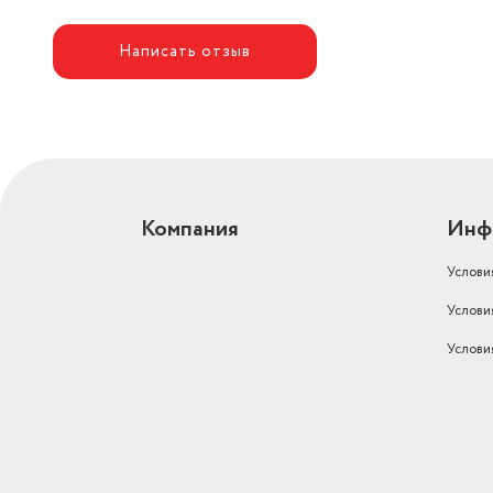
Страна-изготовитель
Китай
Написать отзыв
Длина шнура, м
1.2
Размеры, мм (ШхГхВ)
588x348x68
Компания
Инф
Услови
Услови
Услови