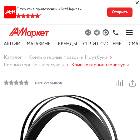
Открыть в приложении «АстМарке‪т‬»
Открыть
41
АКЦИИ
МАГАЗИНЫ
БРЕНДЫ
СПЛИТ-СИСТЕМЫ
СМА
Каталог
Компьютерные товары и Ноутбуки
Компьютерные аксессуары
Компьютерные гарнитуры
нет отзывов