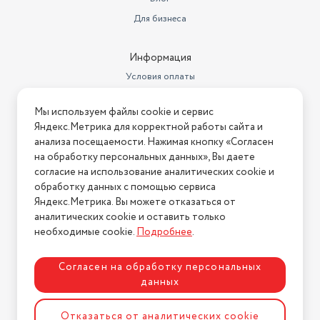
Для бизнеса
Информация
Условия оплаты
Условия доставки
Мы используем файлы cookie и сервис
Условия возврата
Яндекс.Метрика для корректной работы сайта и
Нашли ошибку на сайте?
Напишите нам
.
анализа посещаемости. Нажимая кнопку «Согласен
на обработку персональных данных», Вы даете
2026 © Интернет-магазин "АстМаркет". У нас есть всё!
согласие на использование аналитических cookie и
обработку данных с помощью сервиса
Яндекс.Метрика. Вы можете отказаться от
аналитических cookie и оставить только
Политика конфиденциальности
необходимые cookie.
Подробнее
.
Согласен на обработку персональных
данных
Разработка сайта
ASTDESIGN
Отказаться от аналитических cookie