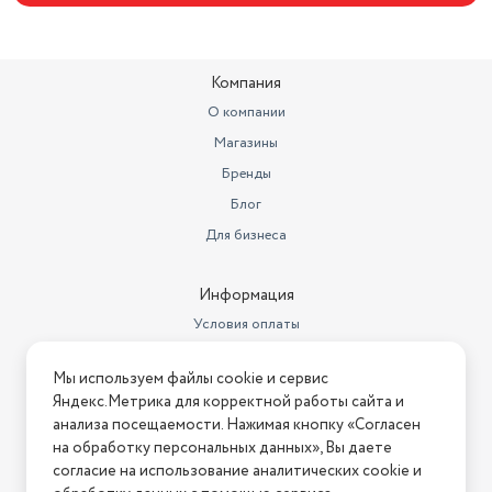
громкости, складная
Особенности
конструкция
Цвет товара
черный
Компания
Тип проводного соединения
2x jack 3.5 мм
О компании
Импеданс
32 Ом
Магазины
Бренды
Игровая гарнитура
есть
Блог
Срок службы
5 лет
Для бизнеса
Максимальная мощность
30 мВт
Информация
Ширина
1.5 мм
Условия оплаты
Условия доставки
Мы используем файлы cookie и сервис
Условия возврата
Яндекс.Метрика для корректной работы сайта и
Нашли ошибку на сайте?
Напишите нам
.
анализа посещаемости. Нажимая кнопку «Согласен
на обработку персональных данных», Вы даете
2026 © Интернет-магазин "АстМаркет". У нас есть всё!
согласие на использование аналитических cookie и