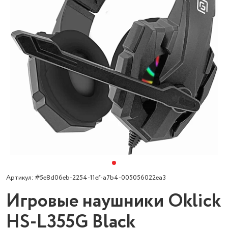
Артикул: #5e8d06eb-2254-11ef-a7b4-005056022ea3
Игровые наушники Oklick
HS-L355G Black