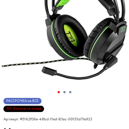
РАССРОЧКА на ВСЁ
300 бонусов за отзыв
Артикул: #5162f06e-48bd-11ed-83ac-00155d7fa923