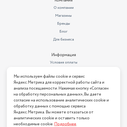
Компания
О компании
Магазины
Бренды
Блог
Для бизнеса
Информация
Условия оплаты
Условия доставки
Мы используем файлы cookie и сервис
Условия возврата
Яндекс.Метрика для корректной работы сайта и
Нашли ошибку на сайте?
Напишите нам
.
анализа посещаемости. Нажимая кнопку «Согласен
на обработку персональных данных», Вы даете
2026 © Интернет-магазин "АстМаркет". У нас есть всё!
согласие на использование аналитических cookie и
обработку данных с помощью сервиса
Яндекс.Метрика. Вы можете отказаться от
аналитических cookie и оставить только
Политика конфиденциальности
необходимые cookie.
Подробнее
.