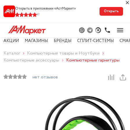
Открыть в приложении «АстМарке‪т‬»
Открыть
41
АКЦИИ
МАГАЗИНЫ
БРЕНДЫ
СПЛИТ-СИСТЕМЫ
СМА
Каталог
Компьютерные товары и Ноутбуки
Компьютерные аксессуары
Компьютерные гарнитуры
нет отзывов