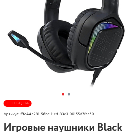
СТОП-ЦЕНА
Артикул: #fc44c281-56be-11ed-83c3-00155d7fac50
Игровые наушники Black