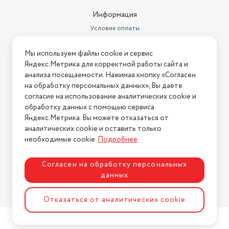
Информация
Условия оплаты
Условия доставки
Мы используем файлы cookie и сервис
Условия возврата
Яндекс.Метрика для корректной работы сайта и
Нашли ошибку на сайте?
Напишите нам
.
анализа посещаемости. Нажимая кнопку «Согласен
на обработку персональных данных», Вы даете
2026 © Интернет-магазин "АстМаркет". У нас есть всё!
согласие на использование аналитических cookie и
обработку данных с помощью сервиса
Яндекс.Метрика. Вы можете отказаться от
аналитических cookie и оставить только
Политика конфиденциальности
необходимые cookie.
Подробнее
.
Согласен на обработку персональных
данных
Разработка сайта
ASTDESIGN
Отказаться от аналитических cookie