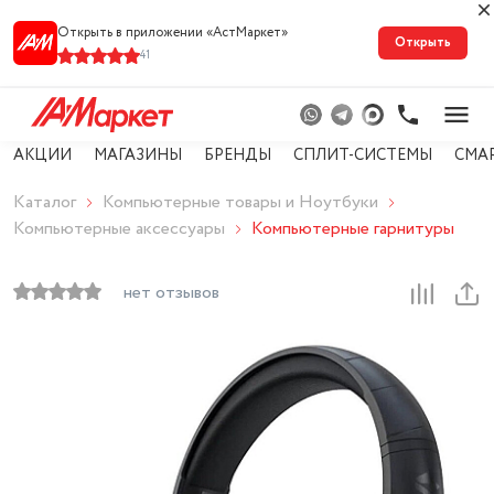
Открыть в приложении «АстМарке‪т‬»
Открыть
41
АКЦИИ
МАГАЗИНЫ
БРЕНДЫ
СПЛИТ-СИСТЕМЫ
СМА
Каталог
Компьютерные товары и Ноутбуки
Компьютерные аксессуары
Компьютерные гарнитуры
нет отзывов