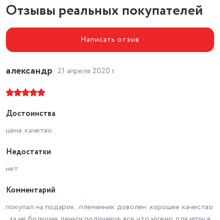
Отзывы реальных покупателей
мощь и функционал, ни один виртуальный противник не
Количество программируемых
устоит перед вашим напором!!!
клавиш
5
Написать отзыв
Конструкция
классическая
Дизайн
для правой руки
александр
21 апреля 2020 г.
Длина провода
1.5 м
Ширина (см)
22.5
Достоинства
Разрешение оптического
сенсора
3200 dpi
цена .качетво
Недостатки
нет
Комментарий
покупал на подарок . племянник доволен .хорошее качество
, за не большие деньги получаешь все что нужно для игры в