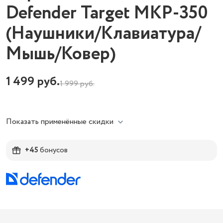
Defender Target MKP-350
(Наушники/Клавиатура/
Мышь/Ковер)
1 499
руб.
1 999
руб.
Показать применённые скидки
+45
бонусов