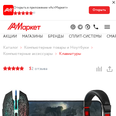
Открыть в приложении «АстМарке‪т‬»
Открыть
41
АКЦИИ
МАГАЗИНЫ
БРЕНДЫ
СПЛИТ-СИСТЕМЫ
СМА
Каталог
Компьютерные товары и Ноутбуки
Компьютерные аксессуары
Клавиатуры
5
2 отзыва