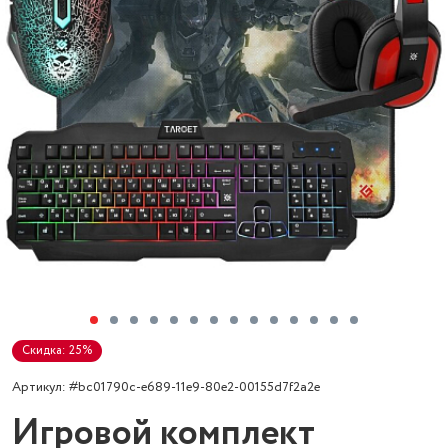
Скидка: 25%
Артикул: #bc01790c-e689-11e9-80e2-00155d7f2a2e
Игровой комплект