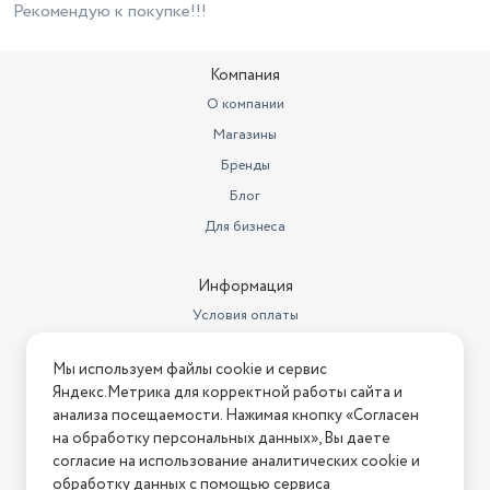
Рекомендую к покупке!!!
Компания
О компании
Магазины
Бренды
Блог
Для бизнеса
Информация
Условия оплаты
Условия доставки
Мы используем файлы cookie и сервис
Условия возврата
Яндекс.Метрика для корректной работы сайта и
Нашли ошибку на сайте?
Напишите нам
.
анализа посещаемости. Нажимая кнопку «Согласен
на обработку персональных данных», Вы даете
2026 © Интернет-магазин "АстМаркет". У нас есть всё!
согласие на использование аналитических cookie и
обработку данных с помощью сервиса