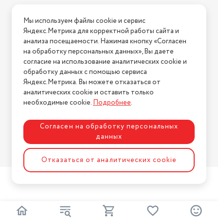
Условия доставки
Мы используем файлы cookie и сервис
Условия возврата
Яндекс.Метрика для корректной работы сайта и
Нашли ошибку на сайте?
Напишите нам
.
анализа посещаемости. Нажимая кнопку «Согласен
на обработку персональных данных», Вы даете
2026 © Интернет-магазин "АстМаркет". У нас есть всё!
согласие на использование аналитических cookie и
обработку данных с помощью сервиса
Яндекс.Метрика. Вы можете отказаться от
аналитических cookie и оставить только
Политика конфиденциальности
необходимые cookie.
Подробнее
.
Согласен на обработку персональных
данных
Разработка сайта
ASTDESIGN
Отказаться от аналитических cookie