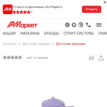
Открыть в приложении «АстМарке‪т‬»
Открыть
41
АКЦИИ
МАГАЗИНЫ
БРЕНДЫ
СПЛИТ-СИСТЕМЫ
СМА
Каталог
Детские товары
Детские игрушки
нет отзывов