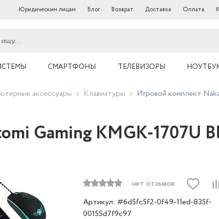
Юридическим лицам
Блог
Возврат
Доставка
Оплата
ИСТЕМЫ
СМАРТФОНЫ
ТЕЛЕВИЗОРЫ
НОУТБУ
ютерные аксессуары
Клавиатуры
Игровой комплект Nak
tomi Gaming KMGK-1707U Bl
нет отзывов
Артикул: #6d5fc5f2-0f49-11ed-835f-
00155d7f9c97