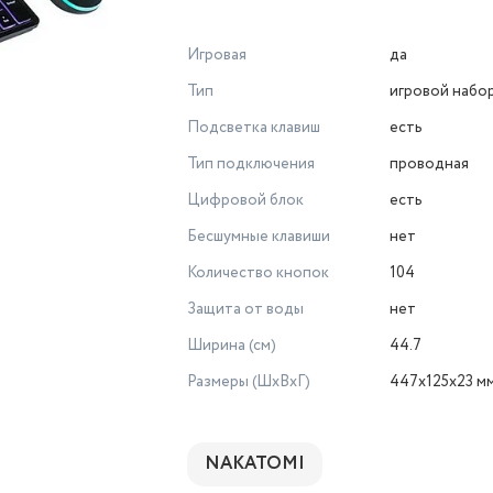
Игровая
да
Тип
игровой набо
Подсветка клавиш
есть
Тип подключения
проводная
Цифровой блок
есть
Бесшумные клавиши
нет
Количество кнопок
104
Защита от воды
нет
Ширина (см)
44.7
Размеры (ШxВxГ)
447x125x23 м
NAKATOMI