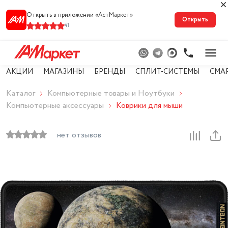
Открыть в приложении «АстМарке‪т‬»
Открыть
41
АКЦИИ
МАГАЗИНЫ
БРЕНДЫ
СПЛИТ-СИСТЕМЫ
СМА
Каталог
Компьютерные товары и Ноутбуки
Компьютерные аксессуары
Коврики для мыши
нет отзывов