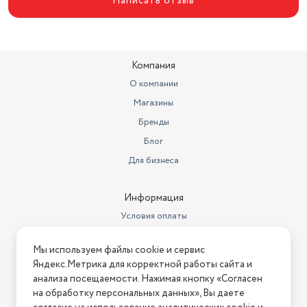
Написать отзыв
Компания
О компании
Магазины
Бренды
Блог
Для бизнеса
Информация
Условия оплаты
Условия доставки
Мы используем файлы cookie и сервис
Условия возврата
Яндекс.Метрика для корректной работы сайта и
Нашли ошибку на сайте?
Напишите нам
.
анализа посещаемости. Нажимая кнопку «Согласен
на обработку персональных данных», Вы даете
2026 © Интернет-магазин "АстМаркет". У нас есть всё!