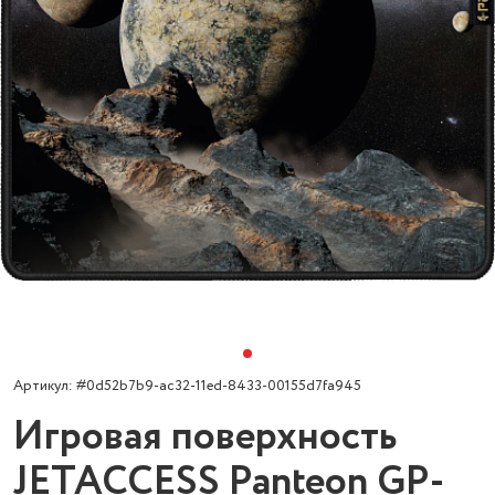
Артикул: #0d52b7b9-ac32-11ed-8433-00155d7fa945
Игровая поверхность
JETACCESS Panteon GP-