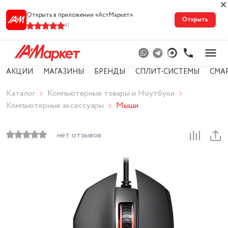
Открыть в приложении «АстМарке‪т‬»
Открыть
41
АКЦИИ
МАГАЗИНЫ
БРЕНДЫ
СПЛИТ-СИСТЕМЫ
СМА
Каталог
Компьютерные товары и Ноутбуки
Компьютерные аксессуары
Мыши
нет отзывов