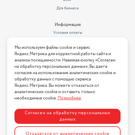
Для бизнеса
Информация
Условия оплаты
Условия доставки
Мы используем файлы cookie и сервис
Условия возврата
Яндекс.Метрика для корректной работы сайта и
Нашли ошибку на сайте?
Напишите нам
.
анализа посещаемости. Нажимая кнопку «Согласен
на обработку персональных данных», Вы даете
2026 © Интернет-магазин "АстМаркет". У нас есть всё!
согласие на использование аналитических cookie и
обработку данных с помощью сервиса
Яндекс.Метрика. Вы можете отказаться от
аналитических cookie и оставить только
Политика конфиденциальности
необходимые cookie.
Подробнее
.
Согласен на обработку персональных
данных
Разработка сайта
ASTDESIGN
Отказаться от аналитических cookie