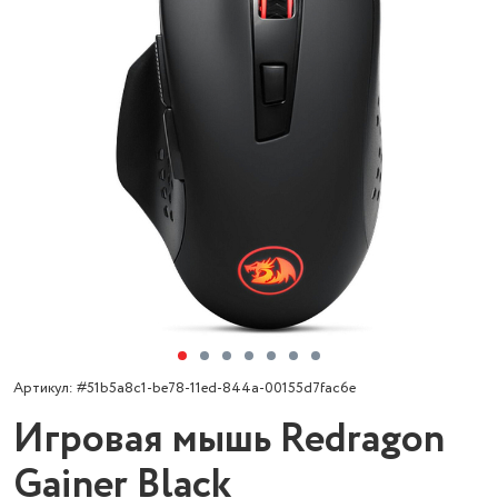
Артикул: #51b5a8c1-be78-11ed-844a-00155d7fac6e
Игровая мышь Redragon
Gainer Black