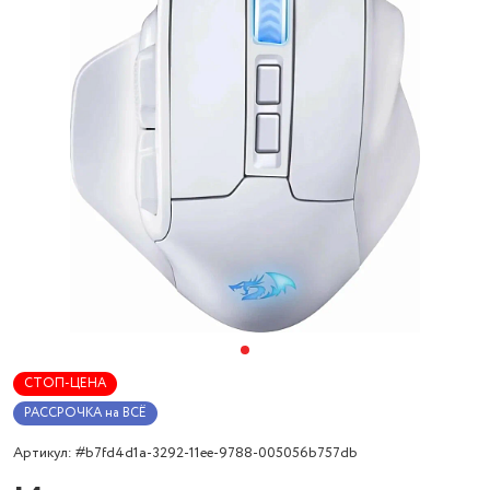
СТОП-ЦЕНА
РАССРОЧКА на ВСЁ
Артикул: #b7fd4d1a-3292-11ee-9788-005056b757db