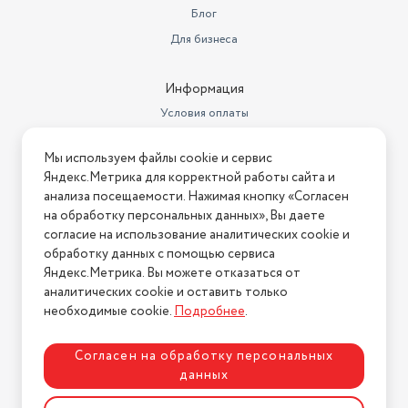
Блог
Модель сенсора
Pixart 3327
Для бизнеса
Длина провода
1.8 м
Встроенные опции
колесо прокрутки
Информация
Условия оплаты
Условия доставки
Мы используем файлы cookie и сервис
Условия возврата
Яндекс.Метрика для корректной работы сайта и
Нашли ошибку на сайте?
Напишите нам
.
анализа посещаемости. Нажимая кнопку «Согласен
на обработку персональных данных», Вы даете
2026 © Интернет-магазин "АстМаркет". У нас есть всё!
согласие на использование аналитических cookie и
обработку данных с помощью сервиса
Яндекс.Метрика. Вы можете отказаться от
аналитических cookie и оставить только
Политика конфиденциальности
необходимые cookie.
Подробнее
.
Согласен на обработку персональных
данных
Разработка сайта
ASTDESIGN