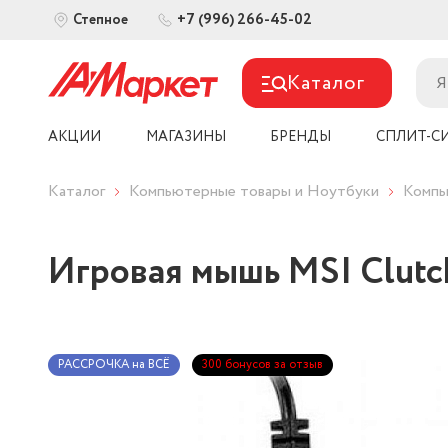
+7 (996) 266-45-02
Степное
Каталог
АКЦИИ
МАГАЗИНЫ
БРЕНДЫ
СПЛИТ-С
Каталог
Компьютерные товары и Ноутбуки
Компь
Игровая мышь MSI Clutc
РАССРОЧКА на ВСЁ
300 бонусов за отзыв