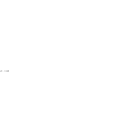
дная
равой руки