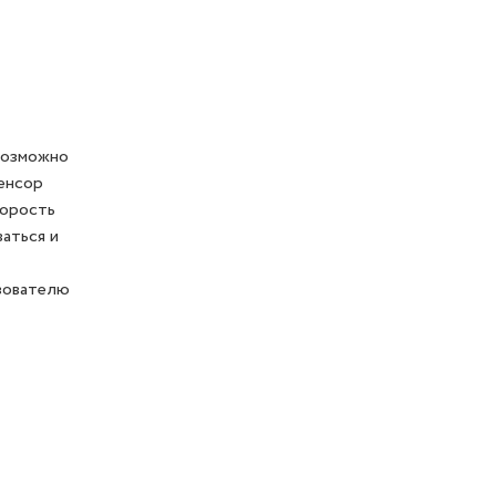
 возможно
сенсор
корость
аться и
зователю