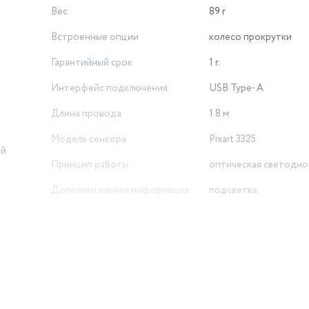
Вес
89 г
Встроенные опции
колесо прокрутки
Гарантийный срок
1 г.
Интерфейс подключения
USB Type- A
Длина провода
1.8 м
Модель сенсора
Pixart 3325
ый
Принцип работы
оптическая светодио
Дополнительная информация
подсветка
Дизайн
для левой руки, для п
Количество клавиш
6
Разрешение оптического
сенсора
5000 dpi