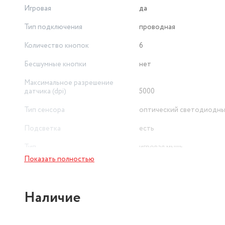
Игровая
да
Тип подключения
проводная
Количество кнопок
6
Бесшумные кнопки
нет
Максимальное разрешение
датчика (dpi)
5000
Тип сенсора
оптический светодиодн
Подсветка
есть
Тип
игровая мышь
Показать полностью
Ширина
62 мм
Длина
118 мм
Наличие
Цвет товара
черный
Цвет
черный