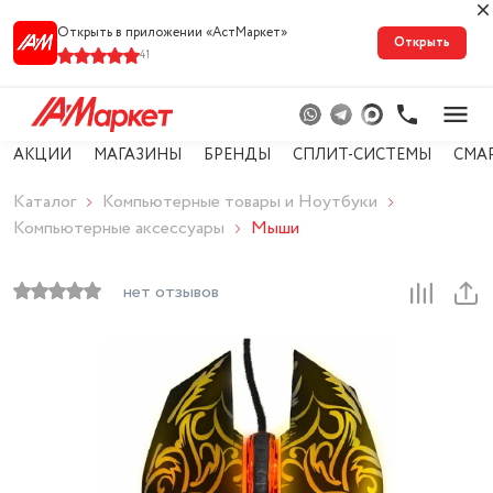
Открыть в приложении «АстМарке‪т‬»
Открыть
41
АКЦИИ
МАГАЗИНЫ
БРЕНДЫ
СПЛИТ-СИСТЕМЫ
СМА
Каталог
Компьютерные товары и Ноутбуки
Компьютерные аксессуары
Мыши
нет отзывов