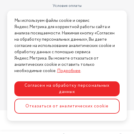
Условия оплаты
Условия доставки
Мы используем файлы cookie и сервис
Условия возврата
Яндекс.Метрика для корректной работы сайта и
Нашли ошибку на сайте?
Напишите нам
.
анализа посещаемости. Нажимая кнопку «Согласен
на обработку персональных данных», Вы даете
2026 © Интернет-магазин "АстМаркет". У нас есть всё!
согласие на использование аналитических cookie и
обработку данных с помощью сервиса
Яндекс.Метрика. Вы можете отказаться от
аналитических cookie и оставить только
Политика конфиденциальности
необходимые cookie.
Подробнее
.
Согласен на обработку персональных
данных
Разработка сайта
ASTDESIGN
Отказаться от аналитических cookie