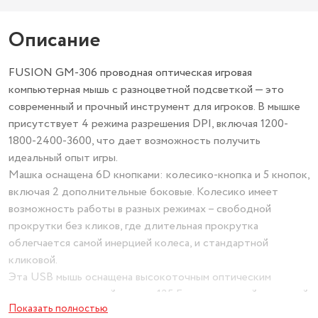
Описание
FUSION GM-306 проводная оптическая игровая
компьютерная мышь с разноцветной подсветкой — это
современный и прочный инструмент для игроков. В мышке
присутствует 4 режима разрешения DPI, включая 1200-
1800-2400-3600, что дает возможность получить
идеальный опыт игры.
Машка оснащена 6D кнопками: колесико-кнопка и 5 кнопок,
включая 2 дополнительные боковые. Колесико имеет
возможность работы в разных режимах – свободной
прокрутки без кликов, где длительная прокрутка
облегчается самой инерцией колеса, и стандартной
кликовой.
Эта USB мышь оснащена высокоточным оптическим
сенсором с частотой опроса 125 Гц, а ее длинный плетеный
Показать полностью
кабель (1,5 м) с позолоченным USB коннектором и