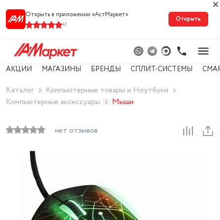
Открыть в приложении «АстМарке‪т‬»
Открыть
41
АКЦИИ
МАГАЗИНЫ
БРЕНДЫ
СПЛИТ-СИСТЕМЫ
СМА
Каталог
Компьютерные товары и Ноутбуки
Компьютерные аксессуары
Мыши
нет отзывов