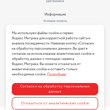
Для бизнеса
Информация
Условия оплаты
Условия доставки
Мы используем файлы cookie и сервис
Условия возврата
Яндекс.Метрика для корректной работы сайта и
Нашли ошибку на сайте?
Напишите нам
.
анализа посещаемости. Нажимая кнопку «Согласен
на обработку персональных данных», Вы даете
2026 © Интернет-магазин "АстМаркет". У нас есть всё!
согласие на использование аналитических cookie и
обработку данных с помощью сервиса
Яндекс.Метрика. Вы можете отказаться от
аналитических cookie и оставить только
Политика конфиденциальности
необходимые cookie.
Подробнее
.
Согласен на обработку персональных
данных
Разработка сайта
ASTDESIGN
Отказаться от аналитических cookie