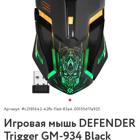
Артикул: #c2181642-42fb-11ed-83a4-00155d7fa925
Игровая мышь DEFENDER
Trigger GM-934 Black