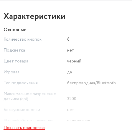
Характеристики
Основные
Количество кнопок
6
Подсветка
нет
Цвет товара
черный
Игровая
да
Тип подключения
беспроводная/Bluetooth
Максимальное разрешение
датчика (dpi)
3200
Бесшумные кнопки
нет
Интерфейс подключения
радиоканал
Показать полностью
Тип сенсора
оптический светодиодный