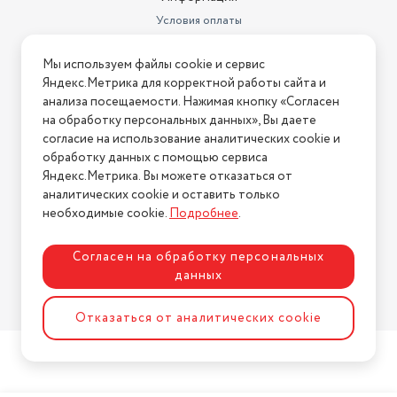
Условия оплаты
Условия доставки
Мы используем файлы cookie и сервис
Условия возврата
Яндекс.Метрика для корректной работы сайта и
Нашли ошибку на сайте?
Напишите нам
.
анализа посещаемости. Нажимая кнопку «Согласен
на обработку персональных данных», Вы даете
2026 © Интернет-магазин "АстМаркет". У нас есть всё!
согласие на использование аналитических cookie и
обработку данных с помощью сервиса
Яндекс.Метрика. Вы можете отказаться от
аналитических cookie и оставить только
Политика конфиденциальности
необходимые cookie.
Подробнее
.
Согласен на обработку персональных
данных
Разработка сайта
ASTDESIGN
Отказаться от аналитических cookie