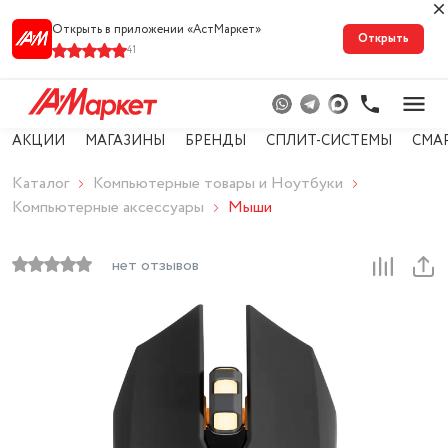
Открыть в приложении «АстМарке‪т‬»
Открыть
41
АКЦИИ
МАГАЗИНЫ
БРЕНДЫ
СПЛИТ-СИСТЕМЫ
СМА
Каталог
Компьютерные товары и Ноутбуки
Компьютерные аксессуары
Мыши
нет отзывов