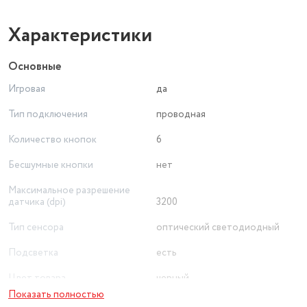
Характеристики
Основные
Игровая
да
Тип подключения
проводная
Количество кнопок
6
Бесшумные кнопки
нет
Максимальное разрешение
датчика (dpi)
3200
Тип сенсора
оптический светодиодный
Подсветка
есть
Цвет товара
черный
Показать полностью
Интерфейс подключения
USB Type-A