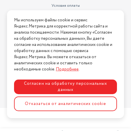
Условия оплаты
Условия доставки
Мы используем файлы cookie и сервис
Условия возврата
Яндекс.Метрика для корректной работы сайта и
Нашли ошибку на сайте?
Напишите нам
.
анализа посещаемости. Нажимая кнопку «Согласен
на обработку персональных данных», Вы даете
2026 © Интернет-магазин "АстМаркет". У нас есть всё!
согласие на использование аналитических cookie и
обработку данных с помощью сервиса
Яндекс.Метрика. Вы можете отказаться от
аналитических cookie и оставить только
Политика конфиденциальности
необходимые cookie.
Подробнее
.
Согласен на обработку персональных
данных
Разработка сайта
ASTDESIGN
Отказаться от аналитических cookie