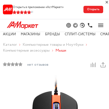
Открыть в приложении «АстМарке‪т‬»
Открыть
41
АКЦИИ
МАГАЗИНЫ
БРЕНДЫ
СПЛИТ-СИСТЕМЫ
СМА
Каталог
Компьютерные товары и Ноутбуки
Компьютерные аксессуары
Мыши
нет отзывов