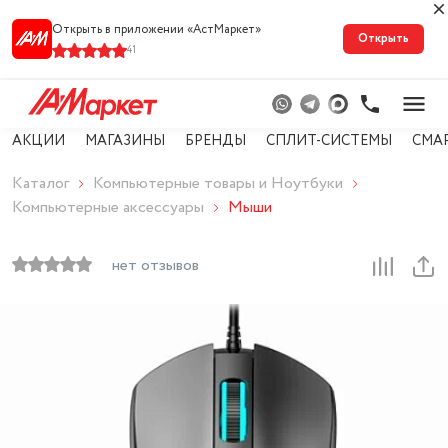
Открыть в приложении «АстМарке‪т‬»
Открыть
41
АКЦИИ
МАГАЗИНЫ
БРЕНДЫ
СПЛИТ-СИСТЕМЫ
СМА
Каталог
Компьютерные товары и Ноутбуки
Компьютерные аксессуары
Мыши
нет отзывов