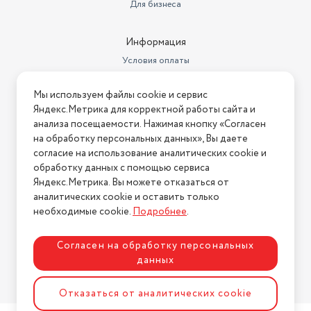
Для бизнеса
Дизайн
для правой руки
Бесшумные кнопки
нет
Информация
Интерфейс подключения
USB Type A
Условия оплаты
Условия доставки
Тип сенсора
оптический светодиодный
Мы используем файлы cookie и сервис
Условия возврата
Яндекс.Метрика для корректной работы сайта и
Ширина
113 мм
Нашли ошибку на сайте?
Напишите нам
.
анализа посещаемости. Нажимая кнопку «Согласен
Вес
110 г
на обработку персональных данных», Вы даете
2026 © Интернет-магазин "АстМаркет". У нас есть всё!
согласие на использование аналитических cookie и
Количество клавиш
6
обработку данных с помощью сервиса
Яндекс.Метрика. Вы можете отказаться от
Высота
34 мм
аналитических cookie и оставить только
Политика конфиденциальности
необходимые cookie.
Подробнее
.
Согласен на обработку персональных
данных
Разработка сайта
ASTDESIGN
Отказаться от аналитических cookie