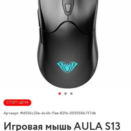
СТОП-ЦЕНА
Артикул: #d556c20e-dc4b-11ee-821b-005056b757db
Игровая мышь AULA S13