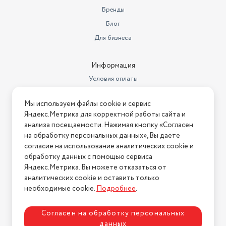
Бренды
Блог
Для бизнеса
Информация
Условия оплаты
Условия доставки
Мы используем файлы cookie и сервис
Условия возврата
Яндекс.Метрика для корректной работы сайта и
Нашли ошибку на сайте?
Напишите нам
.
анализа посещаемости. Нажимая кнопку «Согласен
на обработку персональных данных», Вы даете
2026 © Интернет-магазин "АстМаркет". У нас есть всё!
согласие на использование аналитических cookie и
обработку данных с помощью сервиса
Яндекс.Метрика. Вы можете отказаться от
аналитических cookie и оставить только
Политика конфиденциальности
необходимые cookie.
Подробнее
.
Согласен на обработку персональных
данных