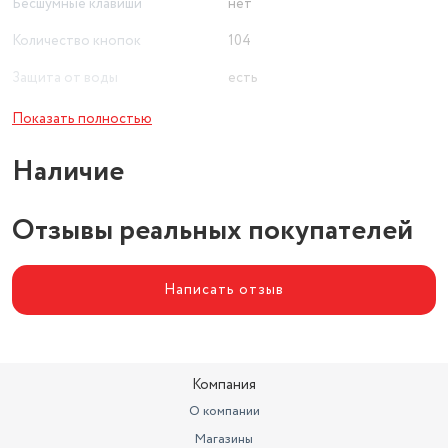
Бесшумные клавиши
нет
Количество кнопок
104
Защита от воды
есть
Основной цвет
розовый
Показать полностью
Размеры (ШxВxГ)
440x37x130 мм
Наличие
Ширина (см)
44
Отзывы реальных покупателей
Написать отзыв
Компания
О компании
Магазины