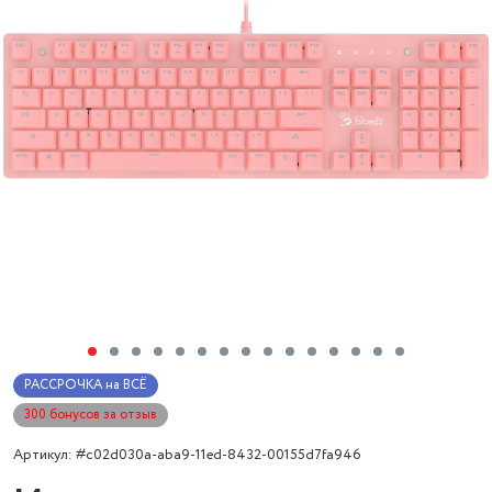
РАССРОЧКА на ВСЁ
300 бонусов за отзыв
Артикул: #c02d030a-aba9-11ed-8432-00155d7fa946