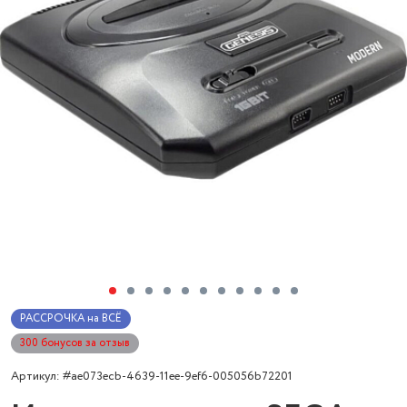
РАССРОЧКА на ВСЁ
300 бонусов за отзыв
Артикул: #ae073ecb-4639-11ee-9ef6-005056b72201