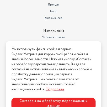
Бренды
Блог
Для бизнеса
Информация
Условия оплаты
Условия доставки
Мы используем файлы cookie и сервис
Условия возврата
Яндекс.Метрика для корректной работы сайта и
Нашли ошибку на сайте?
Напишите нам
.
анализа посещаемости. Нажимая кнопку «Согласен
на обработку персональных данных», Вы даете
2026 © Интернет-магазин "АстМаркет". У нас есть всё!
согласие на использование аналитических cookie и
обработку данных с помощью сервиса
Яндекс.Метрика. Вы можете отказаться от
аналитических cookie и оставить только
Политика конфиденциальности
необходимые cookie.
Подробнее
.
Согласен на обработку персональных
данных