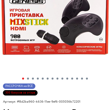
РАССРОЧКА на ВСЁ
300 бонусов за отзыв
Артикул: #8d2ba960-4636-11ee-9ef6-005056b72201