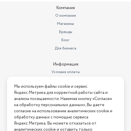
Архитектура
8/16-бит
microSD.
Компания
О компании
Два в одном: 8 + 16 Bit
Магазины
Бренды
Функция REWIND – отмотай время назад и исправь
ошибку!
Блог
Для бизнеса
Дружелюбное интуитивно понятное меню с
дополнительными уникальными разделами, интересными
Информация
потребителю:
Условия оплаты
Условия доставки
-ЛУЧШИЕ ИГРЫ ЭПОХИ
Мы используем файлы cookie и сервис
Условия возврата
Яндекс.Метрика для корректной работы сайта и
Любимые игры миллионов, собранные в одном разделе, без
Нашли ошибку на сайте?
Напишите нам
.
анализа посещаемости. Нажимая кнопку «Согласен
разделения на битность консоли – Марио, Соник, Танчики,
на обработку персональных данных», Вы даете
2026 © Интернет-магазин "АстМаркет". У нас есть всё!
Батлтодс и многие другие.
согласие на использование аналитических cookie и
обработку данных с помощью сервиса
Яндекс.Метрика. Вы можете отказаться от
аналитических cookie и оставить только
Политика конфиденциальности